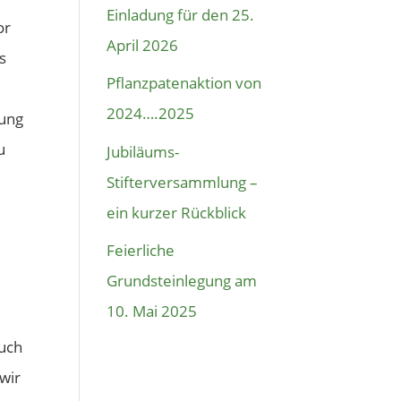
Einladung für den 25.
or
April 2026
s
Pflanzpatenaktion von
2024….2025
lung
u
Jubiläums-
Stifterversammlung –
ein kurzer Rückblick
n
Feierliche
Grundsteinlegung am
10. Mai 2025
auch
wir