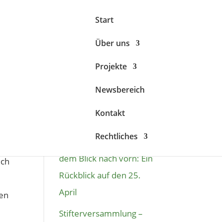
Start
Über uns
Projekte
Newsbereich
Neueste Beiträge
Kontakt
Von frühen Zügen,
Rechtliches
Herzensprojekten und
dem Blick nach vorn: Ein
ich
Rückblick auf den 25.
April
ten
Stifterversammlung –