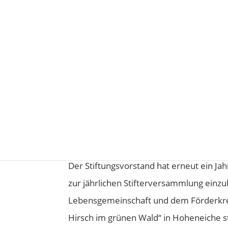
Jubiläums-Stifterver
10. Mai 2025
Apr. 18, 2025
Der Stiftungsvorstand hat erneut ein Jahr
zur jährlichen Stifterversammlung einz
Lebensgemeinschaft und dem Förderkr
Hirsch im grünen Wald“ in Hoheneiche st